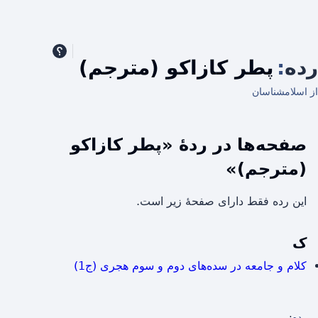
رده
:
پطر کازاکو (مترجم)
از اسلامشناسان
صفحه‌ها در ردهٔ «پطر کازاکو
(مترجم)»
این رده فقط دارای صفحهٔ زیر است.
ک
کلام و جامعه در سده‌های دوم و سوم هجری (ج1)
رده
: