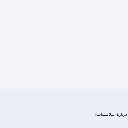
دربارهٔ اسلامشناسان