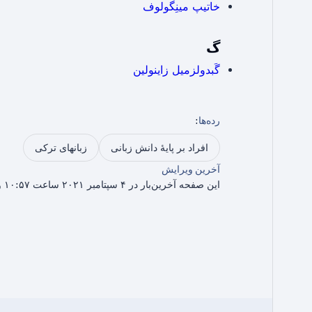
خاتیپ مینِگولوف
گ
گَبدولزمیل زاینولین
رده‌ها
:
افراد بر پایۀ دانش زبانی
زبانهای ترکی
آخرین ویرایش
این صفحه آخرین‌بار در ۴ سپتامبر ۲۰۲۱ ساعت ۱۰:۵۷ ویرایش شده است.