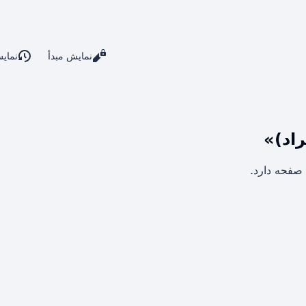
نمایش مبدأ
نمای
راد)»