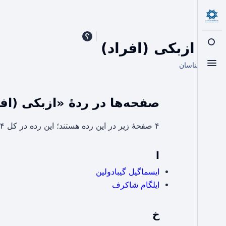
رده
:
ازبکی (افراد)
تغییر جست‌وجو
از اسلامشناسان
تغییر منو
صفحه‌ها در ردهٔ «ازبکی (اف
۴ صفحۀ زیر در این رده هستند؛ این رده در کل ۴ صفحه دارد.
ا
ایسماگیل گیبادولین
ایلگام شاکرف
خ