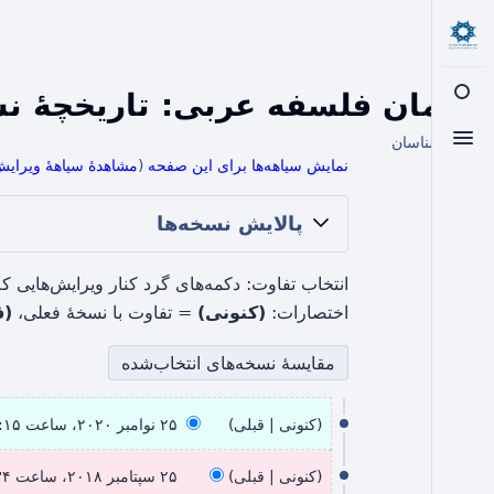
گفتمان فلسفه عربی: تاریخچهٔ نس
تغییر جست‌وجو
از اسلامشناسان
تغییر منو
نمایش سیاهه‌ها برای این صفحه
(
مشاهدهٔ سیاههٔ ویرای
پالایش نسخه‌ها
انتخاب تفاوت: دکمه‌های گرد کنار ویرایش‌هایی که می‌خواهید با هم
اختصارات:
(کنونی)
= تفاوت با نسخهٔ فعلی،
(ق
۲
کنونی
قبلی
۲۵ نوامبر ۲۰۲۰، ساعت ۱۶:۱۵
۵
ب
۲
ن
د
کنونی
قبلی
۲۵ سپتامبر ۲۰۱۸، ساعت ۱۶:۳۴