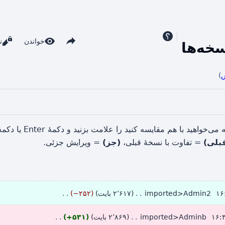
خواندن
ن
خه‌ها
ش
)
 مقایسه کنید را علامت بزنید و دکمهٔ Enter یا دکمهٔ پایین را فشار دهید.
بلی)
= تفاوت با نسخهٔ قبلی،
(جز)
= ویرایش جزئی.
imported>Admin2
۲٬۶۱۷ بایت
−۲۵۲
imported>Adminb
۲٬۸۶۹ بایت
+۵۳۱