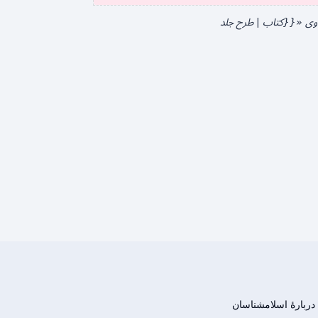
اوی «{{کتاب | طرح جلد
دربارهٔ اسلامشناسان