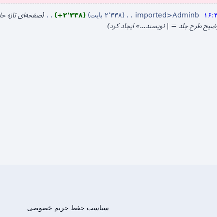
imported>Adminb
۲٬۳۳۸ بایت
+۲٬۳۳۸
صفحه‌ای تازه ح
سیاست حفظ حریم خصوصی