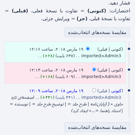
فشار دهید.
اختصارات:
(کنونی)
= تفاوت با نسخهٔ فعلی،
(قبلی)
=
تفاوت با نسخهٔ قبلی،
(جز)
= ویرایش جزئی.
۱
کنونی
قبلی
۱۹ مارس ۲۰۱۸، ساعت ۱۲:۱۶
۹
imported>Admin3
۶۳۷ بایت
+۲۸
م
ب
د
کنونی
قبلی
۱۹ مارس ۲۰۱۸، ساعت ۱۲:۱۳
ا
و
imported>Admin3
۶۰۹ بایت
+۱۶۸
ر
ن
ب
س
خ
د
کنونی
قبلی
۱۹ مارس ۲۰۱۸، ساعت ۱۲:۰۹
ل
۲
و
imported>Admin3
۴۴۱ بایت
+۴۴۱
صفحه‌ای تازه
ا
ن
۰
حاوی «{{پایان‌نامه | طرح جلد = | توضیح طرح جلد = | نویسنده =
ص
خ
| استاد راهنما =...» ایجاد کرد
۱
ۀ
ل
۸
و
ا
ی
ص