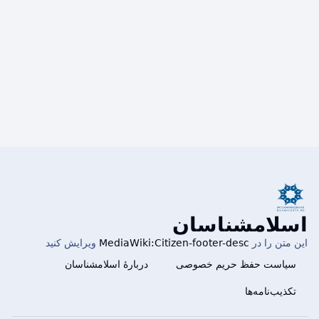
ر
ۀ
ا
و
ی
ی
ش
ر
ا
ی
ش
اسلامشناسان
این متن را در
MediaWiki:Citizen-footer-desc
ویرایش کنید
سیاست حفظ حریم خصوصی
دربارهٔ اسلامشناسان
تکذیب‌نامه‌ها