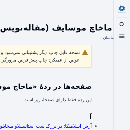
رده
:
ماخاچ موسایف (مقاله‌نویس)
تغییر جست‌وجو
از اسلامشناسان
تغییر منو
نسخهٔ قابل چاپ دیگر پشتیبانی نمی‌شود و 
عوض از عمبکرد چاپ پیش‌فرض مرورگر خود
صفحه‌ها در ردهٔ «ماخاچ مو
این رده فقط دارای صفحهٔ زیر است.
آ
آرس اسلامیکا: در بزرگداشت استانیسلاو میخایل