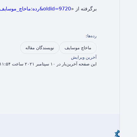
برگرفته از «
https://fa.islamicdata.ru/index.php?title=رده:ماخاچ_موسایف_(مقاله‌نویس)&oldid=9720
رده‌ها
:
ماخاچ موسایف
نویسندگان مقاله
آخرین ویرایش
این صفحه آخرین‌بار در ۱۰ سپتامبر ۲۰۲۱ ساعت ۱۱:۵۴ ویرایش شده است.