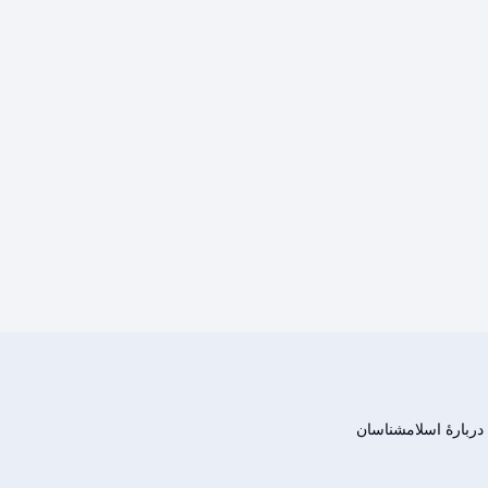
دربارهٔ اسلامشناسان