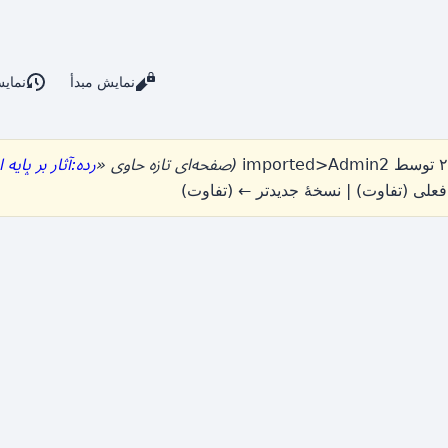
نمایش مبدأ
نمای
imported>Admin2
(صفحه‌ای تازه حاوی «
رده:آثار بر پایه ا
فعلی (تفاوت) | نسخهٔ جدیدتر ← (تفاوت)