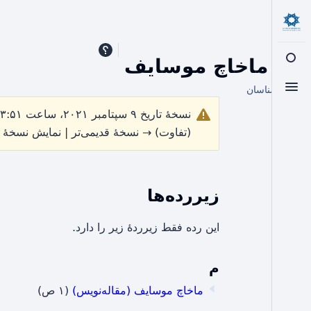
رده
:
ماخاچ موسایف
تغییر جست‌وجو
از اسلامشناسان
تغییر منو
نسخهٔ تاریخ ۹ سپتامبر ۲۰۲۱، ساعت ۲۳:۵۱ توسط
(تفاوت) → نسخهٔ قدیمی‌تر | نمایش نسخهٔ 
زیررده‌ها
این رده فقط زیرردۀ زیر را دارد.
م
ماخاچ موسایف (مقاله‌نویس)
(۱ ص)