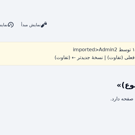
نمایش مبدأ
نمای
imported>Admin2
علی (تفاوت) | نسخهٔ جدیدتر ← (تفاوت)
وع)»